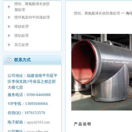
喷铝、聚氨酯漆长效防
腐处理
喷铝、聚氨酯漆长效防腐处理
>> 
喷环氧富锌中间漆处理
喷砂处理
喷铝处理
其它处理
联系方式
公司地址：福建省南平市延平
区李侗支路3号保温之都总部
大楼七层
服务电话：0599-8466988
VIP专线：13695040664
在线QQ：1976153579
电子邮箱：
npzyt@163.com
产 品 说 明
公司网址：
www.xdbw.net